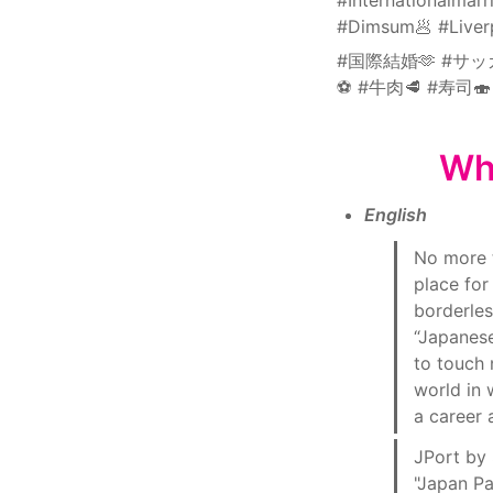
#Dimsum🥟 #Liverp
#国際結婚🫶 #サッ
⚽️ #牛肉🥩 #寿司
Wh
English
No more t
place for
borderles
“Japanese
to touch 
world in 
a career 
JPort by 
"Japan Pa