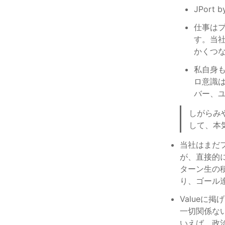
JPort
仕事は
す。当社
かくつな
私自身
ロ意識
バー、
しがらみ
して、本
当社はまだ
が、直接的
ターン生の
り、ゴール
Valueに掲
一切関係ない
いえば、政