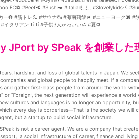
oolFC⚽️ #Beef🥩 #Sushi🍣 #Italian🇮🇹 #3lovelykids👶 #S
カー⚽️ #筋トレ💪 #サウナ🧖 #海南鶏飯🍚 #ニューヨーク🌆 #
🍣 #イタリアン🇮🇹 #子供3人かわいい👶 #夏🌻
y JPort by SPeak を創業し
ears, hardship, and loss of global talents in Japan. We seek
 companies and global people to happily meet. If a compan
s and gather first-class people from around the world withou
” or “Foreign”, the next generation will experience a world 
new cultures and languages is no longer an opportunity, but
which every day is borderless—That is the society we will c
agent, but a startup to build social infrasracture,
SPeak is not a career agent. We are a company that creates
ssport," a social infrastructure of career, finance and living