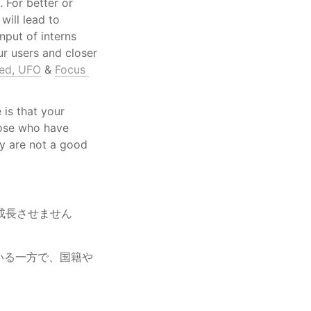
 For better or 
ill lead to 
put of interns 
r users and closer 
ted, UFO
 & 
Focus 
 is that your 
hose who have 
y are not a good 
成長させません
いる一方で、国籍や