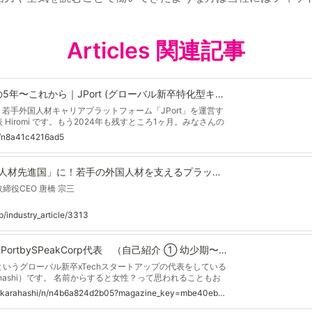
Articles 関連記事
「JPort」の今までの5年〜これから｜JPort (グローバル新卒特化型キャリアプラットフォーム）
若手外国人材キャリアプラットフォーム「JPort」を運営す
 Hiromi です。もう2024年も残すところ1ヶ月。みなさんの
でしたか？ 2024年は、当社にとって創業5年・資金調達完了・
p/n/n8a41c4216ad5
から4名体制へとイベントが多かったため、創業から5年の
最後に「これから」について書きます。 長いです！とても長
けてお楽しみください☕️ この会社の立ち上げは、私の人生の原
日本を「グローバル人材先進国」に！若手の外国人材を支えるプラットフォームで誰もが安心できる社会インフラづくり
め、まずは自己紹介から始めさせてください！ 自己紹介：人
締役CEO 唐橋 宗三
p/industry_article/3313
Hiromi Karahashi@JPortbySPeakCorp代表 （自己紹介 ① 幼少期〜大学卒業・帰国）｜Hiromi Karahashi@JPortbySPeakcorp
kというグローバル新卒xTechスタートアップの代表をしている
arahashi）です。 名前からすると女性？って思われることもお
校の時のあだ名は「おやじ」。中学校・高校は「リーダー」。
https://note.com/hiromikarahashi/n/n4b6a824d2b05?magazine_key=mbe40ebe98733
です。 ■ふつうの自己紹介 2019年4月に長年の思いであっ
にしたい」という思いをビジネスとして実現するために株式会