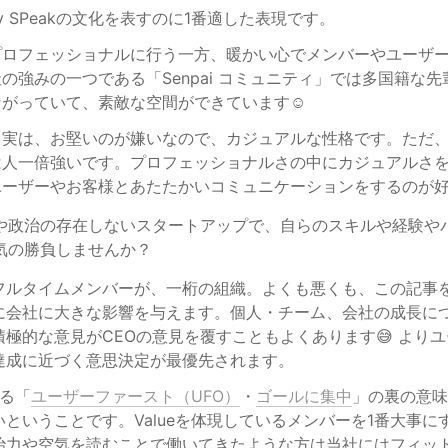
 by SPeakの文化を表すのに1番適した表現です。
プロフェッショナルに行う一方、暖かい心でメンバーやユーザ
の強みの一つである「Senpai コミュニティ」では多国籍な
がっていて、素敵な空間ができています☺️
も実は、お堅いのが嫌いなので、カジュアルな性格です。ただ
は人一倍強いです。プロフェッショナルさの中にカジュアルさ
ユーザーやお客様とあたたかいコミュニケーションをするのが
や政治の存在しないスタートアップで、自らのスキルや経験や
気の勝負しませんか？
フルタイムメンバーが、一桁の組織。よくも悪くも、この記事
に会社に大きな影響を与えます。個人・チーム、会社の成長に
積極的な意見がCEOの意見を覆すこともよくあります😅 より
達成に近づく意思決定が最優先されます。
げる「
ユーザーファースト（UFO）
・
ゴールに集中
」の裏の意
ということです。Valueを体現しているメンバーを1番大事に
治力や空気を読むことで働いてきたような方は当社にはフィッ