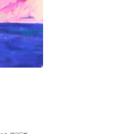
ce🍚 #NYC🌆 