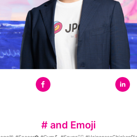
# and Emoji
riage🫶 #Soccer⚽️ #Gym💪 #Sauna🧖‍♀️ #HainaneseChickenRi