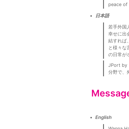
peace of 
日本語
若手外国
幸せに出
結すれば
と様々な
の日常が
JPort
分野で、外
Messag
English
Wanna Hac