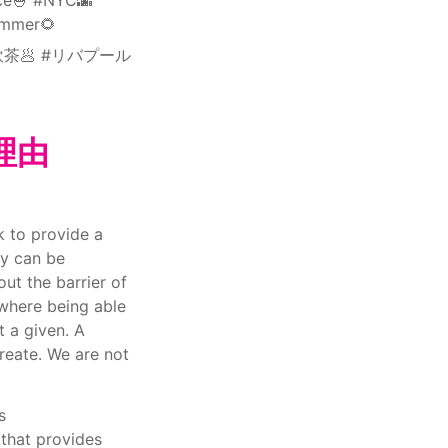
ummer🌻
飲茶🥟 #リバプール
た理由
 to provide a 
y can be 
t the barrier of 
where being able 
 a given. A 
reate. We are not 
 
 that provides 