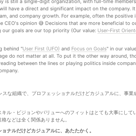
is still a single-digit organization, with full-time members.
ill have a direct and significant impact on the company. It w
eam, and company growth. For example, often the positive in
he CEO's opinion 😅 Decisions that are more beneficial to ou
 our goals are our top priority (Our value: 
User-First Orien
g behind "
User First (UFO)
 and 
Focus on Goals
" in our value
 age do not matter at all. To put it the other way around, t
eading between the lines or playing politics inside compan
 company.
レスな組織で、プロフェッショナルだけどカジュアルに、事業
スキル・ビジョンやバリューへのフィットはとても大事にして
性格などは全く関係ありません。
ショナルだけどカジュアルに、あたたかく。