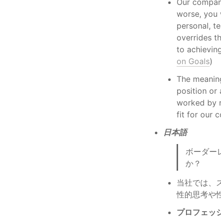
Our company 
worse, you w
personal, t
overrides t
to achieving
on Goals
)
The meanin
position or
worked by r
fit for our
日本語
ボーダー
か？
当社では、
性的思考や
プロフェッ