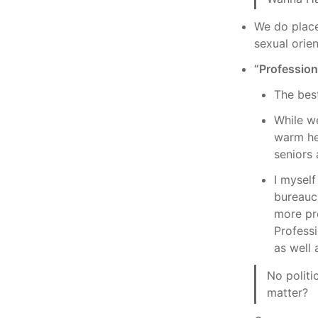
We do place 
sexual orien
“Profession
The best
While w
warm hea
seniors
I myself
bureaucr
more pro
Profess
as well 
No politi
matter?