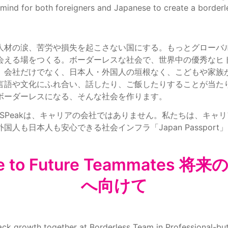
mind for both foreigners and Japanese to create a borderl
人材の涙、苦労や損失を起こさない国にする。もっとグローバ
会える場をつくる。ボーダーレスな社会で、世界中の優秀なヒ
、会社だけでなく、日本人・外国人の垣根なく、こどもや家族
言語や文化にふれ合い、話したり、ご飯したりすることが当た
ボーダーレスになる、そんな社会を作ります。
 by SPeakは、キャリアの会社ではありません。私たちは、キ
国人も日本人も安心できる社会インフラ「Japan Passpor
e to Future Teammates 
へ向けて
k growth together at Borderless Team in Professional-but