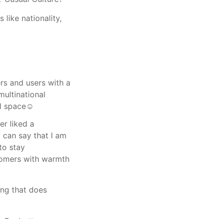
like nationality, 
s and users with a 
ltinational 
l space☺️
r liked a 
 can say that I am 
o stay 
tomers with warmth 
ing that does 