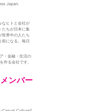
ess Japan.
ルなヒトと会社が
トたちが日本に集
が世界中の人たち
り前になる。毎日
ャリア・金融・生活の
t」を作る会社です。
将来のメンバー
-Casual Culture?