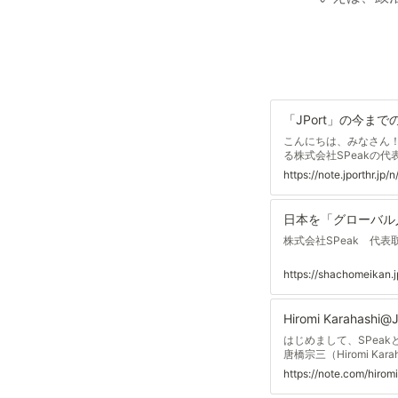
こんにちは、みなさん！
る株式会社SPeakの代表
2024年はどんな１年
https://note.jporthr.j
フルタイムメンバー2名
「今まで」をまとめ、
いです😅 何回かに分
体験に紐づいているた
生振り
株式会社SPeak 代表取
https://shachomeikan.j
はじめまして、SPea
唐橋宗三（Hiromi K
おいのですが、 小学
大学では「ヒロミ」。男
た「日本をグローバル