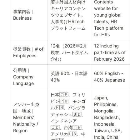
若手外国人材向け
Contents 
キャリアコンテン
website for 
事業内容｜
ツウェブサイト、
young global 
Business
人事向けHRTech
talents, HR 
プラットフォーム
Tech platform 
for HRs
12名（2026年2月
12 including 
従業員数｜# of 
現在, パートタイム
part-time as of 
Employees
含む）
February 2026
公用語｜
英語 60%・日本語
60% English - 
Company 
40%
40% Japanese
Language
日本🇯🇵、フィリ
Japan, 
ピン🇵🇭、モンゴ
メンバー出身
Philippines, 
ル🇲🇳、バングラ
国・地域｜
Mongolia, 
ディッシュ🇧🇩、
Members’ 
Bangladesh, 
インドネシア
Nationality / 
Indonesia, 
🇮🇩、台湾🇹🇼、
Region
Taiwan, USA, 
アメリカ🇺🇸、中
India, China