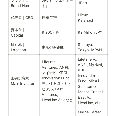
ブランド名｜
JPort（ジェイポー
JPort
Brand Name
ト）
Hiromi 
代表者｜CEO
唐橋 宗三
Karahashi
資本金｜
9,900万円
99 Million JPY
Capital
所在地｜
Shibuya, 
東京都渋谷区
Location
Tokyo JAPAN
Lifetime V., 
Lifetime 
ANRI, MyNavi, 
Ventures, ANRI, 
KDDI 
マイナビ, KDDI 
Innovation 
主要投資家｜
Innovation Fund, 
Fund, Mitsui 
Main Investor
三井住友海上キャ
Sumitomo 
ピタル, East 
Marine Capital, 
Ventures, 
East V., 
Headline Asiaなど
Headline, etc…
Online Career 