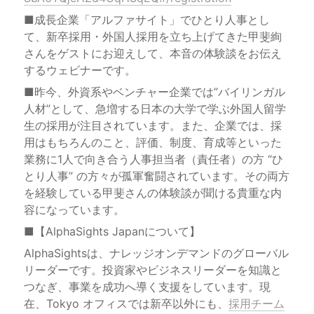
■成長企業「アルファサイト」でひとり人事とし
て、新卒採用・外国人採用を立ち上げてきた甲斐絢
さんをゲストにお迎えして、本音の体験談をお伝え
するウェビナーです。
■昨今、外資系やベンチャー企業では”バイリンガル
人材”として、急増する日本の大学で学ぶ外国人留学
生の採用が注目されています。また、企業では、採
用はもちろんのこと、評価、制度、育成等といった
業務に1人で向き合う人事担当者（責任者）の方 “ひ
とり人事” の方々が孤軍奮闘されています。その両方
を経験している甲斐さんの体験談が聞ける貴重な内
容になっています。
■【AlphaSights Japanについて】
AlphaSightsは、ナレッジオンデマンドのグローバル
リーダーです。投資家やビジネスリーダーを知識と
つなぎ、事業を成功へ導く支援をしています。現
在、Tokyo オフィスでは新卒以外にも、
採用チーム