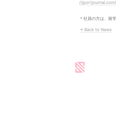
//jportjournal.com
＊社員の方は、留
→ Back to News