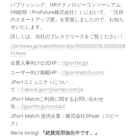
パブリッシング、HRテクノロジーコンソーシアム、
HR総研（ProFuture株式会社））において、「注目
のスタートアップ賞」を受賞しましたので、お知ら
詳しくは、当社のプレスリリースをご覧ください！
//prtimes.jp/main/html/rd/p/000000019.0000506
11.html
企業人事向け公式HP：
//jporthr.jp/
ユーザー向け掲載HP：
//jportmatch.com/
JPortコミュニティについ
て：
//about.jportjournal.com/ja
JPort Matchご利用に関するお問い合わせ
先：
//jporthr.jp/contact
JPort Match 提供企業：株式会社SPeak（スピー
We’re hiring! 
『絶賛採用強化中です。』