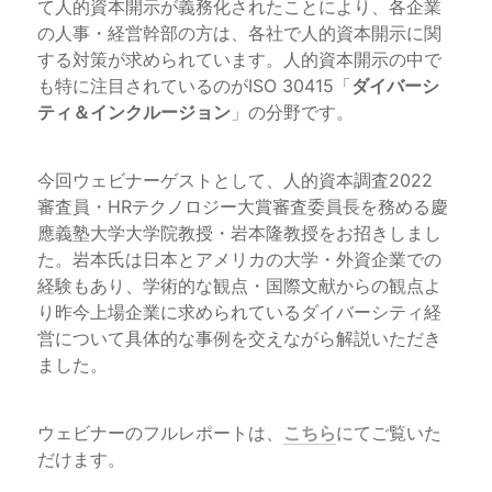
て人的資本開示が義務化されたことにより、各企業
の人事・経営幹部の方は、各社で人的資本開示に関
する対策が求められています。人的資本開示の中で
も特に注目されているのがISO 30415「
ダイバーシ
ティ＆インクルージョン
」の分野です。
今回ウェビナーゲストとして、人的資本調査2022 
審査員・HRテクノロジー大賞審査委員長を務める慶
應義塾大学大学院教授・岩本隆教授をお招きしまし
た。岩本氏は日本とアメリカの大学・外資企業での
経験もあり、学術的な観点・国際文献からの観点よ
り昨今上場企業に求められているダイバーシティ経
営について具体的な事例を交えながら解説いただき
ました。
ウェビナーのフルレポートは、
こちら
にてご覧いた
だけます。