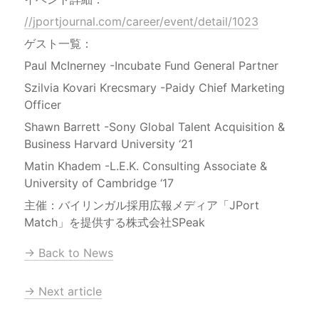
//jportjournal.com/career/event/detail/1023
ゲスト一覧：
Paul McInerney -Incubate Fund General Partner
Szilvia Kovari Krecsmary -Paidy Chief Marketing 
Officer
Shawn Barrett -Sony Global Talent Acquisition & 
Business Harvard University ‘21
Matin Khadem -L.E.K. Consulting Associate & 
主催：バイリンガル採用広報メディア「JPort 
Match」を提供する株式会社SPeak
→ Back to News
→ Next article