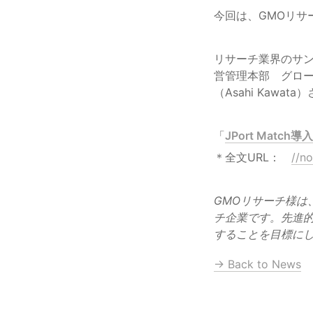
リサーチ業界のサ
営管理本部　グロー
「
JPort Matc
＊全文URL：　
//n
GMOリサーチ様は
チ企業です。先進的
することを目標に
→ Back to News