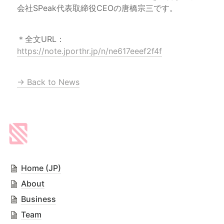
会社SPeak代表取締役CEOの唐橋宗三です。
＊全文URL：
https://note.jporthr.jp/n/ne617eeef2f4f
→ Back to News
Home (JP)
About
Business
Team