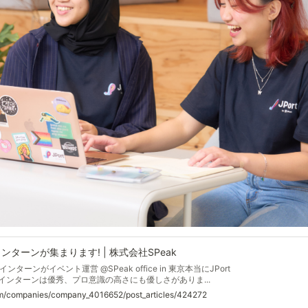
インターンが集まります! | 株式会社SPeak
ーンがイベント運営 @SPeak office in 東京本当にJPort
kの学生インターンは優秀、プロ意識の高さにも優しさがありま...
m/companies/company_4016652/post_articles/424272