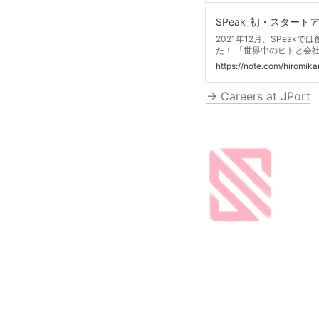
2021年12月、SPeakで
た！ 「世界中のヒトと会
ォーカスすべきことはなに
https://note.com/hiromik
ンするために、インターン
１日目（集合〜移動） AM&
→ Careers at JPort
宿バスタ２階のDean&am
だ「サプライズ演出」に取