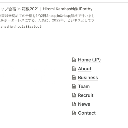
SPeak_初・スタートアップ合宿 in 箱根2021｜Hiromi Karahashi@JPortbySPeakcorp
は創業以来初めての合宿を1泊2日&nbsp;in&nbsp;箱根で行いまし
社をボーダーレスにする」ために、2022年、ビジネスとしてフ
か？チームとしてどうありたいか？ を対面でディスカッショ
arahashi/n/nbc2a88aa5cc5
、フルタイム、副業の垣根なく、10名が参加しました。 合宿
nbsp;7:00&nbsp; 集合場所に一足早く、新宿バスタ到着 新
p;Delucaが7:00から空いていたので、そこで前夜に思い浮かん
り掛かる。偶然にH
Home (JP)
About
Business
Team
Recruit
News
Contact