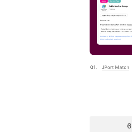
01.　
JPort Match
6