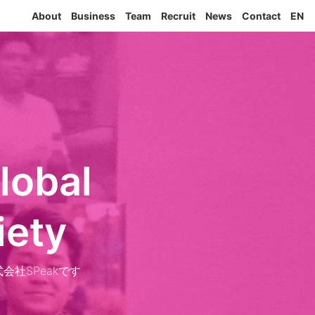
About
Business
Team
Recruit
News
Contact
EN
obal 
iety
社SPeakです